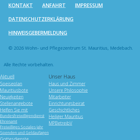
KONTAKT
ANFAHRT
IMPRESSUM
DATENSCHUTZERKLÄRUNG
HINWEISGEBERMELDUNG
© 2026 Wohn- und Pflegezentrum St. Mauritius, Medebach.
Alle Rechte vorbehalten.
Aktuell
Unser Haus
Speiseplan
Haus und Zimmer
Mauritiusbote
Unsere Philosophie
Neuigkeiten
Mitarbeiter
Stellenangebote
Einrichtungsbeirat
Helfen Sie mit
Geschichtliches
Bundesfreiwilligendienst
Heiliger Mauritius
Ehrenamt
MPBetreibV
Freiwilliges Soziales Jahr
Spenden und Geldauflagen
Gottesdienste