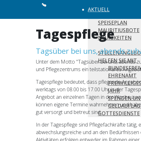
AKTUELL
SPEISEPLAN
Tagespflege
MAURITIUSBOTE
NEUIGKEITEN
Tagsüber bei uns, abends zu
STELLENANGEBO
HELFEN SIE MIT
Unter dem Motto "Tagsüber bei uns, abends zu
BUNDESFREI
und Pflegezentrums ein teilstationäres Angeb
EHRENAMT
Tagespflege bedeutet, dass pflegende Angehörig
FREIWILLIGE
werktags von 08.00 bis 17.00 Uhr in der Tagespf
JAHR
Angebot an einzelnen Tagen in der Woche zu nut
SPENDEN UN
können eigene Termine wahrnehmen und haben d
GELDAUFLAG
gut versorgt und betreut sind.
GOTTESDIENSTE
In der Tagespflege sind Pflegefachkräfte tätig,
abwechslungsreiche und an den Bedürfnissen d
Aktivitäten erfolgen entweder im Rahmen einer E