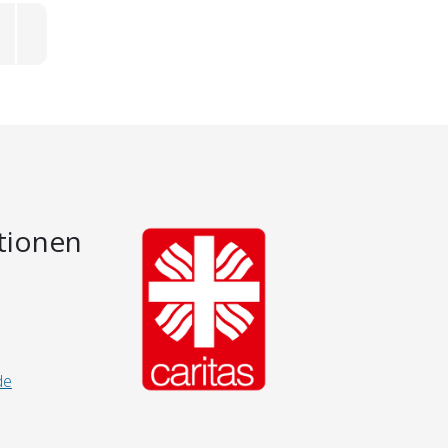
tionen
de