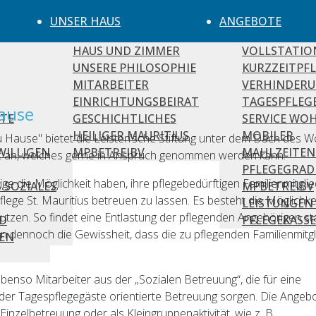
UNSER HAUS
ANGEBOTE
HAUS UND ZIMMER
VOLLSTATIO
UNSERE PHILOSOPHIE
KURZZEITPF
MITARBEITER
VERHINDERU
EINRICHTUNGSBEIRAT
TAGESPFLEG
hause
TE
GESCHICHTLICHES
SERVICE WO
HEILIGER MAURITIUS
MOBILER
 Hause" bietet die Leisten’sche Stiftung unter dem Dach des 
WILLIGENDIENST
MPBETREIBV
MAHLZEITEN
ot an, welches gerne in Anspruch genommen werden kann.
PFLEGEGRA
e die Möglichkeit haben, ihre pflegebedürftigen Familienmitgli
S SOZIALES
MPBETREIBV
lege St. Mauritius betreuen zu lassen. Es besteht die Möglichkei
LEISTUNGEN
zen. So findet eine Entlastung der pflegenden Angehörigen stat
D
PFLEGEKASSE
ennoch die Gewissheit, dass die zu pflegenden Familienmitgl
EN
 ebenso Mitarbeiter aus der „Sozialen Betreuung“, die für eine
er Tagespflegegäste orientierte Betreuung sorgen. Die Angeb
inzelbetreuung oder als Kleingruppenaktivität, wie z. B.