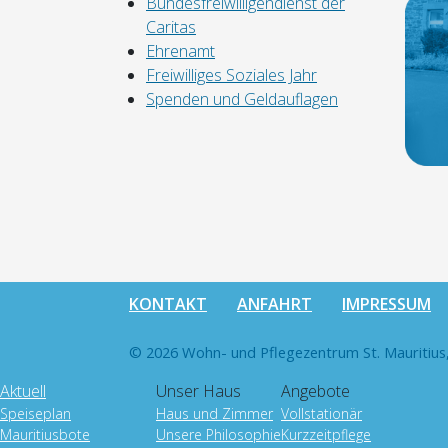
Bundesfreiwilligendienst der
Caritas
Ehrenamt
Freiwilliges Soziales Jahr
Spenden und Geldauflagen
KONTAKT
ANFAHRT
IMPRESSUM
© 2026 Wohn- und Pflegezentrum St. Mauritius,
Aktuell
Unser Haus
Angebote
Speiseplan
Haus und Zimmer
Vollstationär
Mauritiusbote
Unsere Philosophie
Kurzzeitpflege