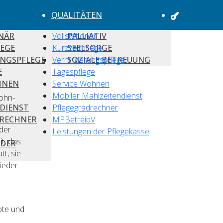
QUALITÄTEN
NÄR
Vollstationär
PALLIATIV
LEGE
Kurzzeitpflege
SEELSORGE
NGSPFLEGE
Verhinderungspflege
SOZIALE BETREUUNG
E
Tagespflege
HNEN
Service Wohnen
Mobiler Mahlzeitendienst
Wohn-
DIENST
Pflegegradrechner
DRECHNER
MPBetreibV
eder
Leistungen der Pflegekasse
t, das
 DER
t, sie
ieder
ote und