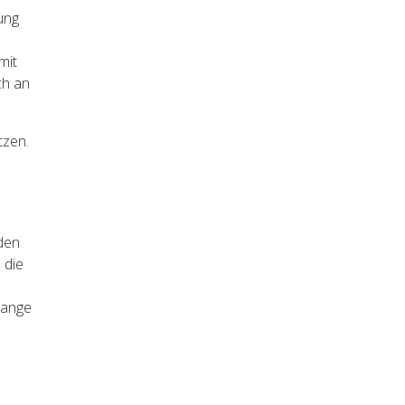
ung
mit
ch an
tzen.
den
 die
lange